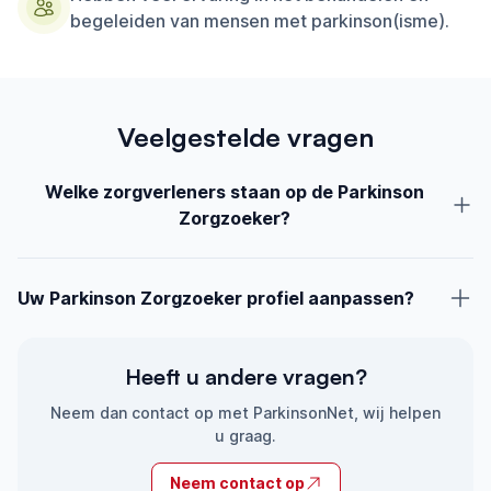
begeleiden van mensen met parkinson(isme).
Veelgestelde vragen
Welke zorgverleners staan op de Parkinson
Zorgzoeker?
Alle bij ParkinsonNet aangesloten zorgverleners hebben een
profiel op de Parkinson Zorgzoeker. ParkinsonNet is een
landelijk netwerk van zorgverleners die specialist zijn in het
Uw Parkinson Zorgzoeker profiel aanpassen?
behandelen en begeleiden van mensen met de ziekte van
Bent u ParkinsonNetzorgverlener en wilt u het profiel op deze
Parkinson of parkinsonisme. Lees
hier
meer over
Parkinson Zorgzoeker aanpassen? Dat kan via de ‘Gegevens
ParkinsonNet.
aanpassen’ tegel op MijnParkinsonNet. Log
hier
in op
Heeft u andere vragen?
MijnParkinsonNet.
Neem dan contact op met ParkinsonNet, wij helpen
u graag.
Neem contact op