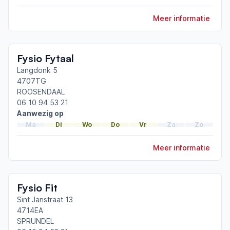
ParkinsonNet congres 2021
Meer informatie
Toon meer afgeronde scholingen
Fysio Fytaal
Langdonk 5
4707TG
ROOSENDAAL
06 10 94 53 21
Aanwezig op
Ma
Di
Wo
Do
Vr
Za
Zo
Meer informatie
Fysio Fit
Sint Janstraat 13
4714EA
SPRUNDEL