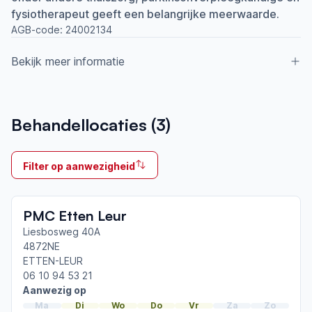
fysiotherapeut geeft een belangrijke meerwaarde.
AGB-code:
24002134
Bekijk meer informatie
Aangesloten bij ParkinsonNet sinds
Behandellocaties (
3
)
2018
Ik behandel
Filter op aanwezigheid
Op locatie & Thuis
Neemt deel aan bijeenkomsten in het regionale
PMC Etten Leur
netwerk
Roosendaal
Liesbosweg 40A
4872NE
ETTEN-LEUR
Afgeronde ParkinsonNet-scholingen
06 10 94 53 21
ParkinsonNet congres 2025
Aanwezig op
ParkinsonNet congres 2023
Ma
Di
Wo
Do
Vr
Za
Zo