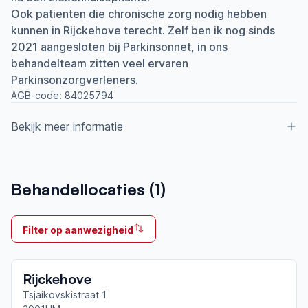
Ook patienten die chronische zorg nodig hebben
kunnen in Rijckehove terecht. Zelf ben ik nog sinds
2021 aangesloten bij Parkinsonnet, in ons
behandelteam zitten veel ervaren
Parkinsonzorgverleners.
AGB-code:
84025794
Bekijk meer informatie
Aangesloten bij ParkinsonNet sinds
Behandellocaties (
1
)
2021
Ik behandel
Filter op aanwezigheid
Op locatie
Neemt deel aan bijeenkomsten in het regionale
Rijckehove
netwerk
Rotterdam Noord
Tsjaikovskistraat 1