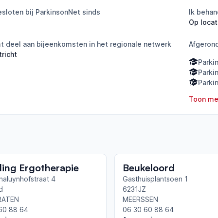
sloten bij ParkinsonNet sinds
Ik behan
Op locat
 deel aan bijeenkomsten in het regionale netwerk
Afgeron
richt
Parki
Parki
Parki
Toon me
ling Ergotherapie
Beukeloord
haluynhofstraat 4
Gasthuisplantsoen 1
d
6231JZ
RATEN
MEERSSEN
60 88 64
06 30 60 88 64