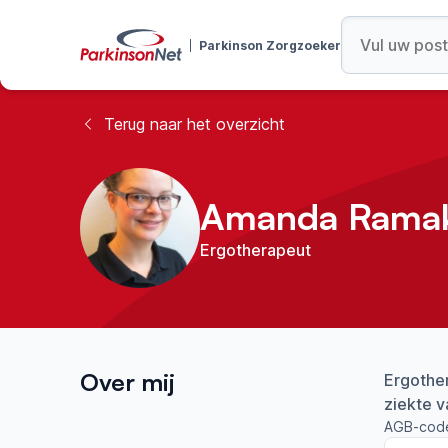
Parkinson Zorgzoeker
Terug naar het overzicht
Amanda Ramak
Ergotherapeut
Over mij
Ergothe
ziekte v
AGB-cod