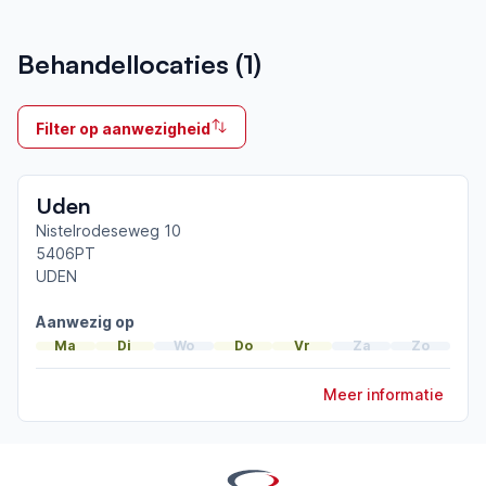
Aangesloten bij ParkinsonNet sinds
Behandellocaties (
1
)
2017
Ik behandel
Filter op aanwezigheid
Op locatie
Neemt deel aan bijeenkomsten in het regionale
Uden
netwerk
Oss-Uden-Veghel
Nistelrodeseweg 10
5406PT
UDEN
Afgeronde ParkinsonNet-scholingen
Aanwezig op
Ma
Di
Wo
Do
Vr
Za
Zo
Meer informatie