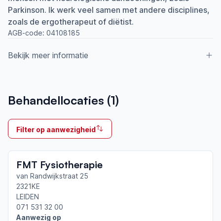
Parkinson. Ik werk veel samen met andere disciplines,
zoals de ergotherapeut of diëtist.
AGB-code:
04108185
Bekijk meer informatie
Aangesloten bij ParkinsonNet sinds
Behandellocaties (
1
)
2019
Ik behandel
Filter op aanwezigheid
Op locatie & Thuis
Neemt deel aan bijeenkomsten in het regionale
FMT Fysiotherapie
netwerk
Leiden
van Randwijkstraat 25
2321KE
LEIDEN
Afgeronde ParkinsonNet-scholingen
071 531 32 00
ParkinsonNet congres 2026
Aanwezig op