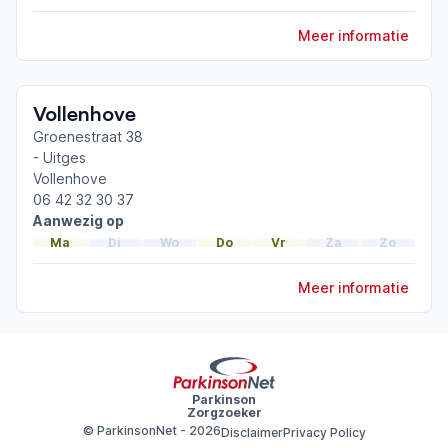
Cognitie en leervermogen bij parkinson
Meer informatie
Toon meer afgeronde scholingen
Vollenhove
Groenestraat 38
- Uitges
Vollenhove
06 42 32 30 37
Aanwezig op
Ma
Di
Wo
Do
Vr
Za
Zo
Meer informatie
Parkinson
Zorgzoeker
© ParkinsonNet -
2026
Disclaimer
Privacy Policy