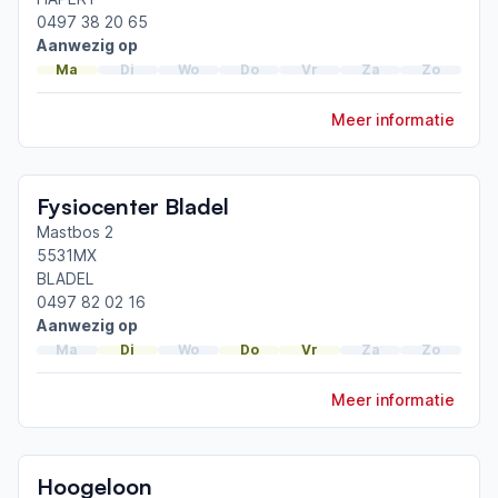
Afgeronde ParkinsonNet-scholingen
0497 38 20 65
ParkinsonNet congres 2026
Aanwezig op
ParkinsonNet congres 2024
Ma
Di
Wo
Do
Vr
Za
Zo
Cognitie en leervermogen bij parkinson
Meer informatie
Toon meer afgeronde scholingen
Fysiocenter Bladel
Mastbos 2
5531MX
BLADEL
0497 82 02 16
Aanwezig op
Ma
Di
Wo
Do
Vr
Za
Zo
Meer informatie
Hoogeloon