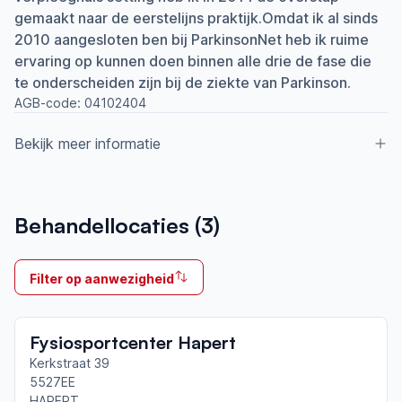
gemaakt naar de eerstelijns praktijk.Omdat ik al sinds
2010 aangesloten ben bij ParkinsonNet heb ik ruime
ervaring op kunnen doen binnen alle drie de fase die
te onderscheiden zijn bij de ziekte van Parkinson.
AGB-code:
04102404
Bekijk meer informatie
Aangesloten bij ParkinsonNet sinds
Behandellocaties (
3
)
2010
Ik behandel
Filter op aanwezigheid
Op locatie & Thuis
Neemt deel aan bijeenkomsten in het regionale
Fysiosportcenter Hapert
netwerk
Veldhoven
Kerkstraat 39
5527EE
HAPERT