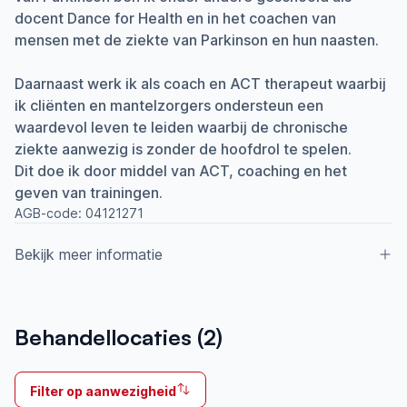
docent Dance for Health en in het coachen van
mensen met de ziekte van Parkinson en hun naasten.
Daarnaast werk ik als coach en ACT therapeut waarbij
ik cliënten en mantelzorgers ondersteun een
waardevol leven te leiden waarbij de chronische
ziekte aanwezig is zonder de hoofdrol te spelen.
Dit doe ik door middel van ACT, coaching en het
geven van trainingen.
AGB-code:
04121271
Bekijk meer informatie
Aangesloten bij ParkinsonNet sinds
Behandellocaties (
2
)
2013
Ik behandel
Filter op aanwezigheid
Op locatie & Thuis