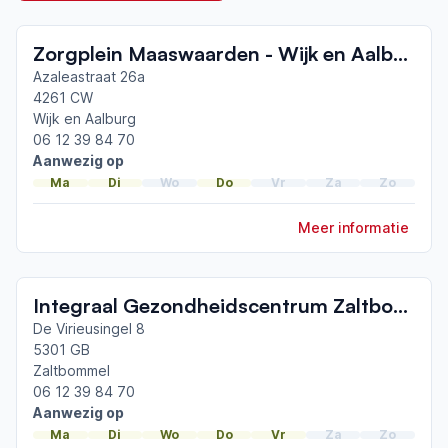
Neemt deel aan bijeenkomsten in het regionale
Zorgplein Maaswaarden - Wijk en Aalburg
netwerk
Tiel
Azaleastraat 26a
4261 CW
Wijk en Aalburg
Afgeronde ParkinsonNet-scholingen
06 12 39 84 70
ParkinsonNet congres 2026
Aanwezig op
ParkinsonNet congres 2024
Ma
Di
Wo
Do
Vr
Za
Zo
ParkinsonNet congres 2022
Meer informatie
Toon meer afgeronde scholingen
Integraal Gezondheidscentrum Zaltbommel
De Virieusingel 8
5301 GB
Zaltbommel
06 12 39 84 70
Aanwezig op
Ma
Di
Wo
Do
Vr
Za
Zo