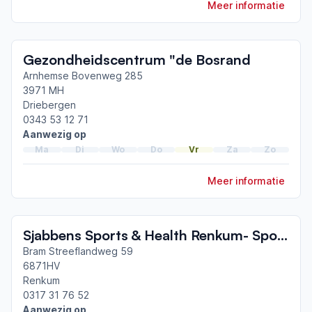
Meer informatie
Gezondheidscentrum "de Bosrand
Arnhemse Bovenweg 285
3971 MH
Driebergen
0343 53 12 71
Aanwezig op
Ma
Di
Wo
Do
Vr
Za
Zo
Meer informatie
Sjabbens Sports & Health Renkum- Sporttrainer en Parkinson
Bram Streeflandweg 59
6871HV
Renkum
0317 31 76 52
Aanwezig op