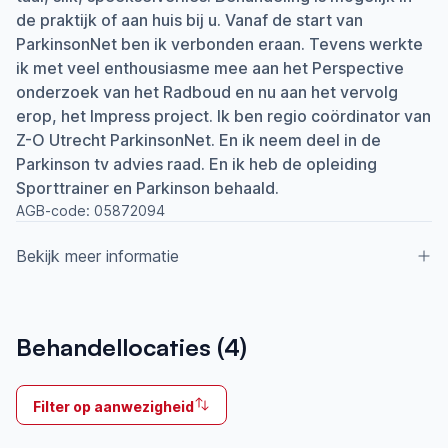
de praktijk of aan huis bij u. Vanaf de start van
ParkinsonNet ben ik verbonden eraan. Tevens werkte
ik met veel enthousiasme mee aan het Perspective
onderzoek van het Radboud en nu aan het vervolg
erop, het Impress project. Ik ben regio coördinator van
Z-O Utrecht ParkinsonNet. En ik neem deel in de
Parkinson tv advies raad. En ik heb de opleiding
Sporttrainer en Parkinson behaald.
AGB-code:
05872094
Bekijk meer informatie
Aangesloten bij ParkinsonNet sinds
Behandellocaties (
4
)
2009
Ik behandel
Filter op aanwezigheid
Op locatie & Thuis