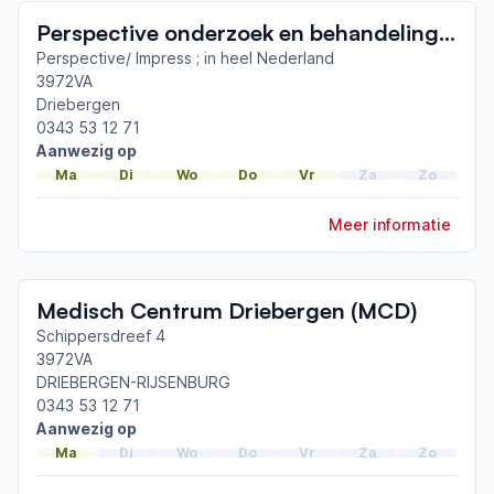
Neemt deel aan bijeenkomsten in het regionale
Perspective onderzoek en behandeling Parkinson- overal
netwerk
Utrecht Zuidoost
Perspective/ Impress ; in heel Nederland
3972VA
Driebergen
Afgeronde ParkinsonNet-scholingen
0343 53 12 71
ParkinsonNet congres 2026
Aanwezig op
Coördinatorendag 2025
Ma
Di
Wo
Do
Vr
Za
Zo
ParkinsonNet congres 2025
Meer informatie
Toon meer afgeronde scholingen
Medisch Centrum Driebergen (MCD)
Schippersdreef 4
3972VA
DRIEBERGEN-RIJSENBURG
0343 53 12 71
Aanwezig op
Ma
Di
Wo
Do
Vr
Za
Zo