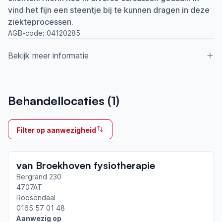
vind het fijn een steentje bij te kunnen dragen in deze
ziekteprocessen.
AGB-code:
04120285
Bekijk meer informatie
Aangesloten bij ParkinsonNet sinds
Behandellocaties (
1
)
2018
Ik behandel
Filter op aanwezigheid
Op locatie & Thuis
Neemt deel aan bijeenkomsten in het regionale
van Broekhoven fysiotherapie
netwerk
Roosendaal
Bergrand 230
4707AT
Roosendaal
Afgeronde ParkinsonNet-scholingen
0165 57 01 48
ParkinsonNet congres 2026
Aanwezig op