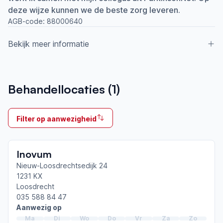
deze wijze kunnen we de beste zorg leveren.
AGB-code:
88000640
Bekijk meer informatie
Aangesloten bij ParkinsonNet sinds
Behandellocaties (
1
)
2006
Ik behandel
Filter op aanwezigheid
Op locatie & Thuis
Neemt deel aan bijeenkomsten in het regionale
Inovum
netwerk
Gooi
Nieuw-Loosdrechtsedijk 24
1231 KX
Loosdrecht
Afgeronde ParkinsonNet-scholingen
035 588 84 47
ParkinsonNet congres 2025
Aanwezig op
ParkinsonNet congres 2023
Ma
Di
Wo
Do
Vr
Za
Zo