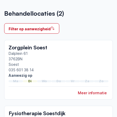
Aangesloten bij ParkinsonNet sinds
Behandellocaties (
2
)
2021
Ik behandel
Filter op aanwezigheid
Op locatie & Thuis
Neemt deel aan bijeenkomsten in het regionale
Zorgplein Soest
netwerk
Eemland
Dalplein 61
3762BN
Soest
Afgeronde ParkinsonNet-scholingen
035 601 38 14
ParkinsonNet congres 2025
Aanwezig op
ParkinsonNet congres 2023
Ma
Di
Wo
Do
Vr
Za
Zo
ParkinsonNet congres 2022
Meer informatie
Toon meer afgeronde scholingen
Fysiotherapie Soestdijk