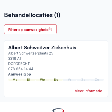
Aangesloten bij ParkinsonNet sinds
Behandellocaties (
1
)
2018
Ik behandel
Filter op aanwezigheid
Op locatie
Neemt deel aan bijeenkomsten in het regionale
Albert Schweitzer Ziekenhuis
netwerk
Drechtsteden
Albert Schweitzerplaats 25
3318 AT
DORDRECHT
Afgeronde ParkinsonNet-scholingen
078 654 14 44
Basisscholing tot ParkinsonNet-zorgverlener
Aanwezig op
ParkinsonNet congres 2016
Ma
Di
Wo
Do
Vr
Za
Zo
Meer informatie