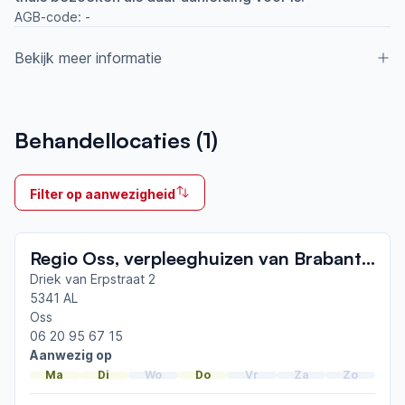
AGB-code:
-
Bekijk meer informatie
Aangesloten bij ParkinsonNet sinds
Behandellocaties (
1
)
2016
Ik behandel
Filter op aanwezigheid
Op locatie & Thuis
Neemt deel aan bijeenkomsten in het regionale
Regio Oss, verpleeghuizen van Brabantzorg en aan huis.
netwerk
Oss-Uden-Veghel
Driek van Erpstraat 2
5341 AL
Oss
Afgeronde ParkinsonNet-scholingen
06 20 95 67 15
ParkinsonNet congres 2026
Aanwezig op
Coördinatorendag 2025
Ma
Di
Wo
Do
Vr
Za
Zo
ParkinsonNet congres 2025