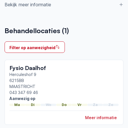
Bekijk meer informatie
Aangesloten bij ParkinsonNet sinds
Behandellocaties (
1
)
2005
Ik behandel
Filter op aanwezigheid
Op locatie & Thuis
Neemt deel aan bijeenkomsten in het regionale
Fysio Daalhof
netwerk
Maastricht
Herculeshof 9
6215BB
MAASTRICHT
Afgeronde ParkinsonNet-scholingen
043 347 69 46
ParkinsonNet congres 2026
Aanwezig op
ParkinsonNet congres 2025
Ma
Di
Wo
Do
Vr
Za
Zo
ParkinsonNet congres 2023
Meer informatie
Toon meer afgeronde scholingen