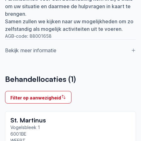
om uw situatie en daarmee de hulpvragen in kaart te
brengen.
Samen zullen we kijken naar uw mogelijkheden om zo
zelfstandig als mogelijk activiteiten uit te voeren.
AGB-code:
88001658
Bekijk meer informatie
Aangesloten bij ParkinsonNet sinds
Behandellocaties (
1
)
2014
Ik behandel
Filter op aanwezigheid
Op locatie & Thuis
Neemt deel aan bijeenkomsten in het regionale
St. Martinus
netwerk
Weert
Vogelsbleek 1
6001BE
WEERT