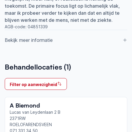
toekomst. De primaire focus ligt op lichamelijk vlak,
maar ik probeer verder te kijken dan dat en altijd te
blijven werken met de mens, niet met de ziekte.
AGB-code:
04851339
Bekijk meer informatie
Aangesloten bij ParkinsonNet sinds
Behandellocaties (
1
)
2018
Ik behandel
Filter op aanwezigheid
Op locatie & Thuis
Neemt deel aan bijeenkomsten in het regionale
A Biemond
netwerk
Leiden
Lucas van Leydenlaan 2 B
2371RW
ROELOFARENDSVEEN
Afgeronde ParkinsonNet-scholingen
071 331 34 50