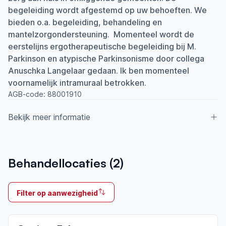
begeleiding wordt afgestemd op uw behoeften. We
bieden o.a. begeleiding, behandeling en
mantelzorgondersteuning. Momenteel wordt de
eerstelijns ergotherapeutische begeleiding bij M.
Parkinson en atypische Parkinsonisme door collega
Anuschka Langelaar gedaan. Ik ben momenteel
voornamelijk intramuraal betrokken.
AGB-code:
88001910
Bekijk meer informatie
Aangesloten bij ParkinsonNet sinds
Behandellocaties (
2
)
2009
Ik behandel
Filter op aanwezigheid
Op locatie
Neemt deel aan bijeenkomsten in het regionale