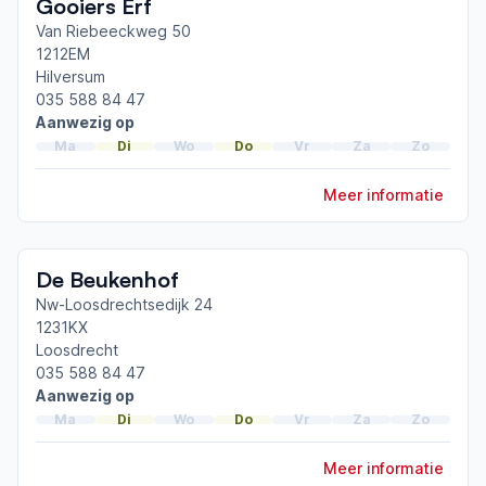
Gooiers Erf
netwerk
Gooi
Van Riebeeckweg 50
1212EM
Hilversum
Afgeronde ParkinsonNet-scholingen
035 588 84 47
ParkinsonNet congres 2025
Aanwezig op
ParkinsonNet congres 2023
Ma
Di
Wo
Do
Vr
Za
Zo
ParkinsonNet congres 2021
Meer informatie
Toon meer afgeronde scholingen
De Beukenhof
Nw-Loosdrechtsedijk 24
1231KX
Loosdrecht
035 588 84 47
Aanwezig op
Ma
Di
Wo
Do
Vr
Za
Zo
Meer informatie