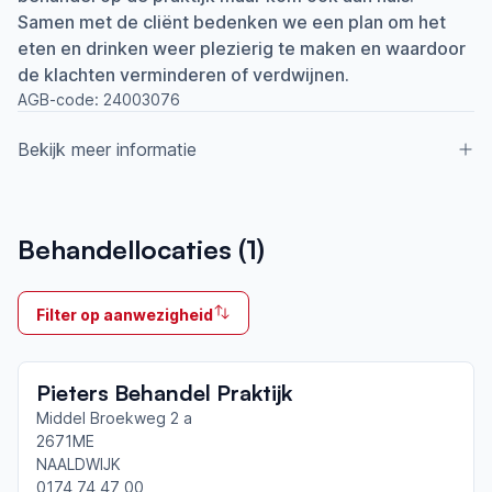
Samen met de cliënt bedenken we een plan om het
eten en drinken weer plezierig te maken en waardoor
de klachten verminderen of verdwijnen.
AGB-code:
24003076
Bekijk meer informatie
Aangesloten bij ParkinsonNet sinds
Behandellocaties (
1
)
2009
Ik behandel
Filter op aanwezigheid
Op locatie & Thuis
Neemt deel aan bijeenkomsten in het regionale
Pieters Behandel Praktijk
netwerk
Delft
Middel Broekweg 2 a
2671ME
NAALDWIJK
Afgeronde ParkinsonNet-scholingen
0174 74 47 00