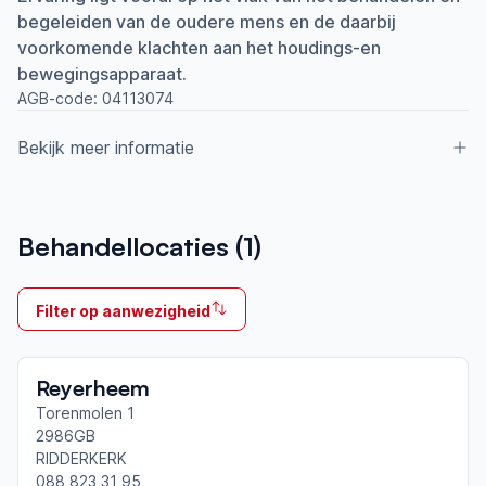
begeleiden van de oudere mens en de daarbij
voorkomende klachten aan het houdings-en
bewegingsapparaat.
AGB-code:
04113074
Bekijk meer informatie
Aangesloten bij ParkinsonNet sinds
Behandellocaties (
1
)
2014
Ik behandel
Filter op aanwezigheid
Op locatie & Thuis
Neemt deel aan bijeenkomsten in het regionale
Reyerheem
netwerk
Drechtsteden
Torenmolen 1
2986GB
RIDDERKERK
Afgeronde ParkinsonNet-scholingen
088 823 31 95