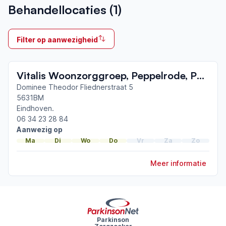
Behandellocaties (
1
)
2021
Ik behandel
Filter op aanwezigheid
Op locatie & Thuis
Neemt deel aan bijeenkomsten in het regionale
Vitalis Woonzorggroep, Peppelrode, Parkinsonexpertisecentrum.
netwerk
Eindhoven
Dominee Theodor Fliednerstraat 5
5631BM
Eindhoven.
Afgeronde ParkinsonNet-scholingen
06 34 23 28 84
ParkinsonNet congres 2026
Aanwezig op
ParkinsonNet congres 2024
Ma
Di
Wo
Do
Vr
Za
Zo
Opleiding tot parkinsonverpleegkundige
Meer informatie
Parkinson