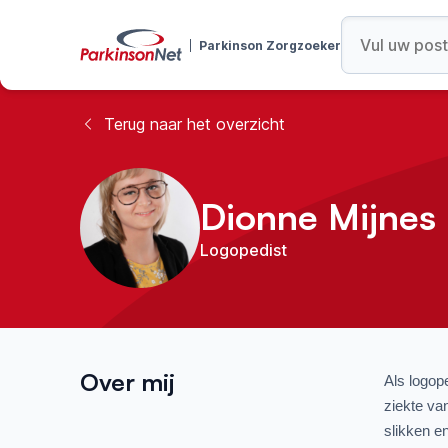
Parkinson Zorgzoeker
Terug naar het overzicht
Dionne Mijnes
Logopedist
Over mij
Als logop
ziekte va
slikken e