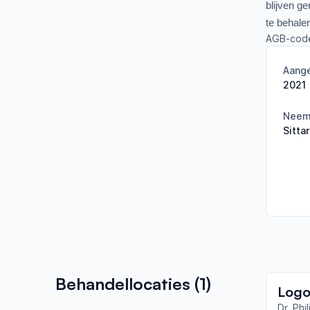
blijven g
te behale
AGB-cod
Aange
2021
Neemt
Sitta
Behandellocaties (
1
)
Dr. Phi