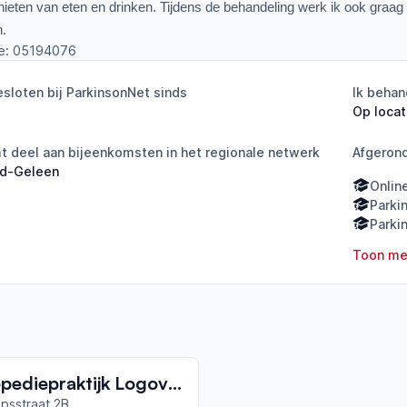
enieten van eten en drinken. Tijdens de behandeling werk ik ook graag
n.
e:
05194076
sloten bij ParkinsonNet sinds
Ik behan
Op locat
 deel aan bijeenkomsten in het regionale netwerk
Afgeron
rd-Geleen
Onlin
Parki
Parki
Toon me
Logopediepraktijk Logovision
lipsstraat 2B