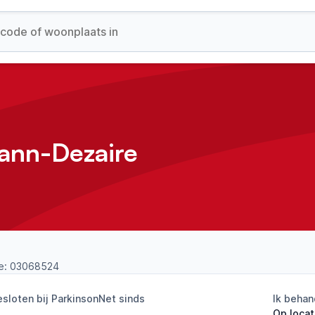
ann-Dezaire
e:
03068524
sloten bij ParkinsonNet sinds
Ik behan
Op locat