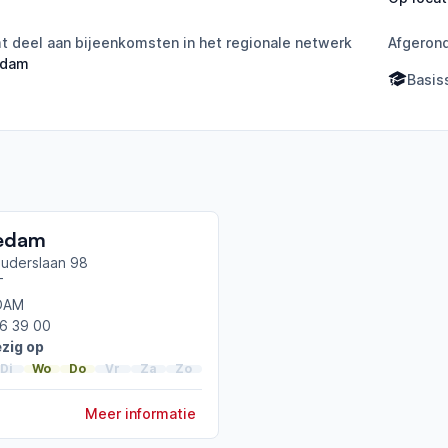
 deel aan bijeenkomsten in het regionale netwerk
Afgeron
edam
Basis
edam
uderslaan 98
T
DAM
6 39 00
zig op
Di
Wo
Do
Vr
Za
Zo
Meer informatie