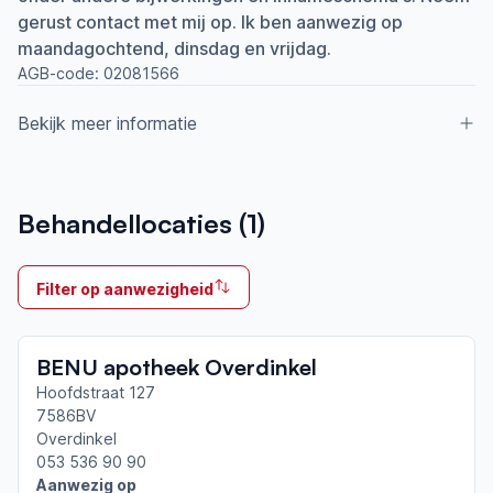
gerust contact met mij op. Ik ben aanwezig op
maandagochtend, dinsdag en vrijdag.
AGB-code:
02081566
Bekijk meer informatie
Aangesloten bij ParkinsonNet sinds
Behandellocaties (
1
)
2019
Ik behandel
Filter op aanwezigheid
Op locatie
Neemt deel aan bijeenkomsten in het regionale
BENU apotheek Overdinkel
netwerk
Twente
Hoofdstraat 127
7586BV
Overdinkel
Afgeronde ParkinsonNet-scholingen
053 536 90 90
ParkinsonNet congres 2026
Aanwezig op