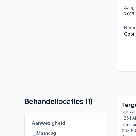
Aange
2016
Neemt
Gooi
Behandellocaties (
1
)
Terg
Rijkss
1261 A
Aanwezigheid
Blaric
035 53
Maandag