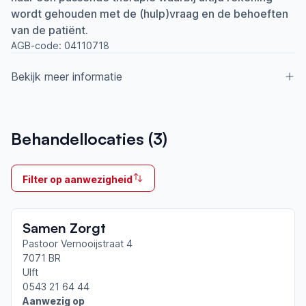
wordt gehouden met de (hulp)vraag en de behoeften
van de patiënt.
AGB-code:
04110718
Bekijk meer informatie
Aangesloten bij ParkinsonNet sinds
Behandellocaties (
3
)
2017
Ik behandel
Filter op aanwezigheid
Op locatie & Thuis
Neemt deel aan bijeenkomsten in het regionale
Samen Zorgt
netwerk
Doetinchem
Pastoor Vernooijstraat 4
7071 BR
Ulft
Afgeronde ParkinsonNet-scholingen
0543 21 64 44
ParkinsonNet congres 2025
Aanwezig op