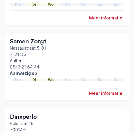
ParkinsonNet congres 2023
Ma
Di
Wo
Do
Vr
Za
Zo
Schrijven bij parkinson
Meer informatie
Toon meer afgeronde scholingen
Samen Zorgt
Nassaustraat 5-01
7121 DG
Aalten
0543 21 64 44
Aanwezig op
Ma
Di
Wo
Do
Vr
Za
Zo
Meer informatie
Dinxperlo
Polstraat 16
7091AH