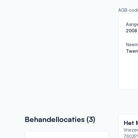
AGB-cod
Aange
2008
Neemt
Twen
Behandellocaties (
3
)
Het 
Vriez
7602P