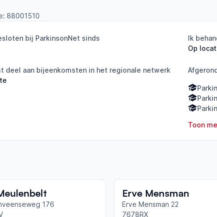
e:
88001510
sloten bij ParkinsonNet sinds
Ik behan
Op locat
 deel aan bijeenkomsten in het regionale netwerk
Afgeron
te
Parki
Parki
Parki
Toon me
Meulenbelt
Erve Mensman
enveenseweg 176
Erve Mensman 22
V
7678RX