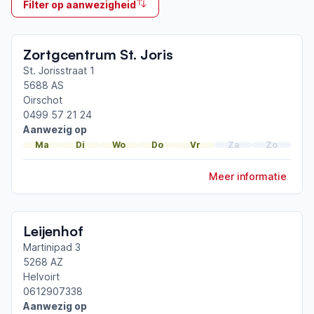
Filter op aanwezigheid
Neemt deel aan bijeenkomsten in het regionale
netwerk
Zortgcentrum St. Joris
Tilburg-Waalwijk
St. Jorisstraat 1
5688 AS
Afgeronde ParkinsonNet-scholingen
Oirschot
Basisscholing tot ParkinsonNet-zorgverlener
0499 57 21 24
Aanwezig op
Ma
Di
Wo
Do
Vr
Za
Zo
Meer informatie
Leijenhof
Martinipad 3
5268 AZ
Helvoirt
0612907338
Aanwezig op