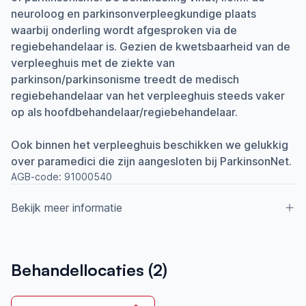
neuroloog en parkinsonverpleegkundige plaats
waarbij onderling wordt afgesproken via de
regiebehandelaar is. Gezien de kwetsbaarheid van de
verpleeghuis met de ziekte van
parkinson/parkinsonisme treedt de medisch
regiebehandelaar van het verpleeghuis steeds vaker
op als hoofdbehandelaar/regiebehandelaar.
Ook binnen het verpleeghuis beschikken we gelukkig
over paramedici die zijn aangesloten bij ParkinsonNet.
AGB-code:
91000540
Bekijk meer informatie
Aangesloten bij ParkinsonNet sinds
Behandellocaties (
2
)
2021
Ik behandel