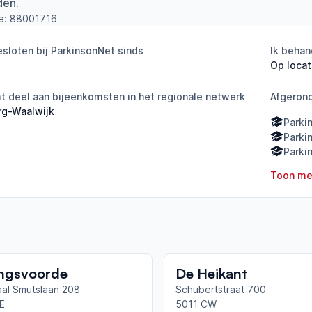
den.
e:
88001716
sloten bij ParkinsonNet sinds
Ik behan
Op locat
 deel aan bijeenkomsten in het regionale netwerk
Afgeron
rg-Waalwijk
Parki
Parki
Parkin
Toon me
ngsvoorde
De Heikant
al Smutslaan 208
Schubertstraat 700
E
5011 CW