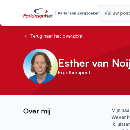
Parkinson Zorgzoeker
Terug naar het overzicht
Esther van Noi
Ergotherapeut
Over mij
Mijn naa
Wever h
Ik luist