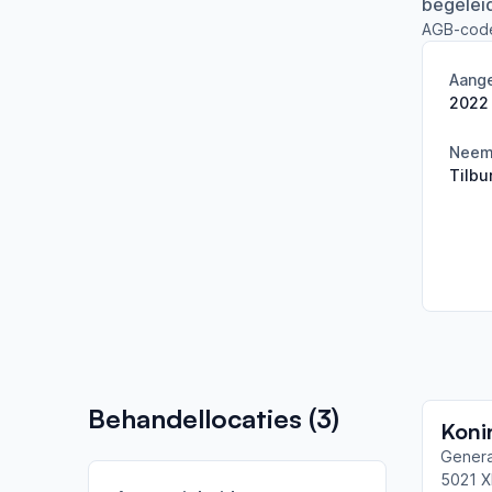
begelei
AGB-cod
Aange
2022
Neemt
Tilbu
Behandellocaties (
3
)
Koni
Genera
5021 X