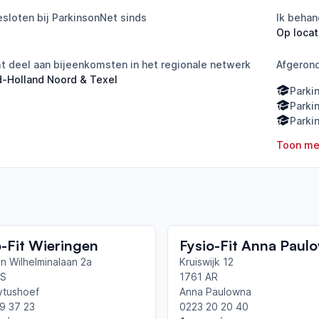
sloten bij ParkinsonNet sinds
Ik behan
Op locat
 deel aan bijeenkomsten in het regionale netwerk
Afgeron
-Holland Noord & Texel
Parki
Parki
Parki
Toon me
o-Fit Wieringen
Fysio-Fit Anna Paul
in Wilhelminalaan 2a
Kruiswijk 12
AS
1761 AR
ytushoef
Anna Paulowna
9 37 23
0223 20 20 40