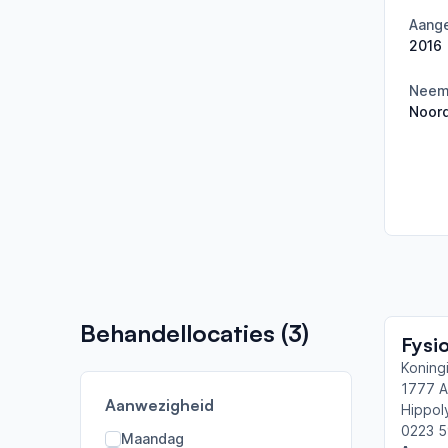
Aange
2016
Neemt
Noord
Behandellocaties (
3
)
Fysi
Koning
1777 
Aanwezigheid
Hippol
0223 5
Maandag