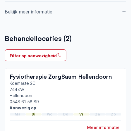
Bekijk meer informatie
Aangesloten bij ParkinsonNet sinds
Behandellocaties (
2
)
2008
Ik behandel
Filter op aanwezigheid
Op locatie & Thuis
Neemt deel aan bijeenkomsten in het regionale
Fysiotherapie ZorgSaam Hellendoorn
netwerk
Twente
Koemaste 2C
7447AV
Hellendoorn
Afgeronde ParkinsonNet-scholingen
0548 61 58 89
ParkinsonNet congres 2026
Aanwezig op
ParkinsonNet congres 2025
Ma
Di
Wo
Do
Vr
Za
Zo
ParkinsonNet congres 2024
Meer informatie
Toon meer afgeronde scholingen