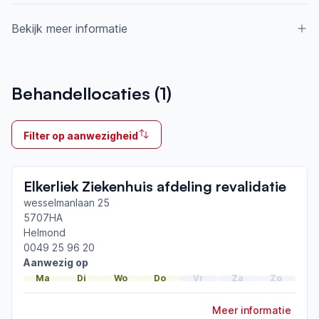
Bekijk meer informatie
Aangesloten bij ParkinsonNet sinds
Behandellocaties (
1
)
2019
Ik behandel
Filter op aanwezigheid
Op locatie
Neemt deel aan bijeenkomsten in het regionale
Elkerliek Ziekenhuis afdeling revalidatie
netwerk
Helmond-Geldrop
wesselmanlaan 25
5707HA
Helmond
Afgeronde ParkinsonNet-scholingen
0049 25 96 20
ParkinsonNet congres 2026
Aanwezig op
ParkinsonNet congres 2024
Ma
Di
Wo
Do
Vr
Za
Zo
ParkinsonNet congres 2022
Meer informatie
Toon meer afgeronde scholingen