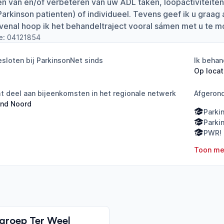
 van en/of verbeteren van uw ADL taken, loopactiviteiten 
arkinson patienten) of individueel. Tevens geef ik u graag 
enal hoop ik het behandeltraject vooral sámen met u te m
e:
04121854
sloten bij ParkinsonNet sinds
Ik behan
Op locat
 deel aan bijeenkomsten in het regionale netwerk
Afgeron
and Noord
Parki
Parki
PWR! 
Toon me
groep Ter Weel