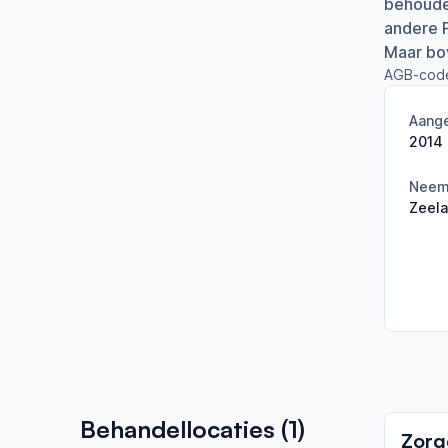
behouden
andere P
Maar bov
AGB-cod
Aange
2014
Neemt
Zeel
Behandellocaties (
1
)
Zorg