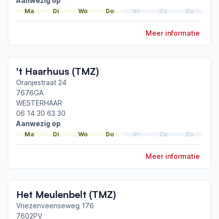
Aanwezig op
Ma
Di
Wo
Do
Vr
Za
Zo
Meer informatie
't Haarhuus (TMZ)
Oranjestraat 24
7676GA
WESTERHAAR
06 14 30 63 30
Aanwezig op
Ma
Di
Wo
Do
Vr
Za
Zo
Meer informatie
Het Meulenbelt (TMZ)
Vriezenveenseweg 176
7602PV