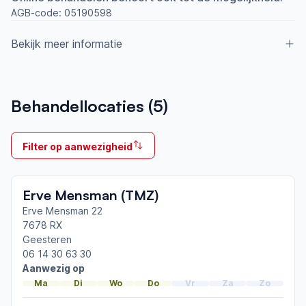
AGB-code:
05190598
Bekijk meer informatie
Aangesloten bij ParkinsonNet sinds
Behandellocaties (
5
)
2011
Ik behandel
Filter op aanwezigheid
Op locatie & Thuis
Neemt deel aan bijeenkomsten in het regionale
Erve Mensman (TMZ)
netwerk
Twente
Erve Mensman 22
7678 RX
Geesteren
Afgeronde ParkinsonNet-scholingen
06 14 30 63 30
ParkinsonNet congres 2026
Aanwezig op
ParkinsonNet congres 2025
Ma
Di
Wo
Do
Vr
Za
Zo
Ademhalingstraining voor mensen met de ziekte