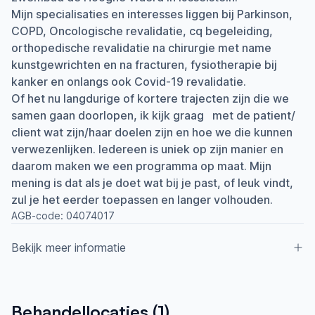
Mijn specialisaties en interesses liggen bij Parkinson,
COPD, Oncologische revalidatie, cq begeleiding,
orthopedische revalidatie na chirurgie met name
kunstgewrichten en na fracturen, fysiotherapie bij
kanker en onlangs ook Covid-19 revalidatie.
Of het nu langdurige of kortere trajecten zijn die we
samen gaan doorlopen, ik kijk graag met de patient/
client wat zijn/haar doelen zijn en hoe we die kunnen
verwezenlijken. Iedereen is uniek op zijn manier en
daarom maken we een programma op maat. Mijn
mening is dat als je doet wat bij je past, of leuk vindt,
zul je het eerder toepassen en langer volhouden.
AGB-code:
04074017
Bekijk meer informatie
Aangesloten bij ParkinsonNet sinds
Behandellocaties (
1
)
2013