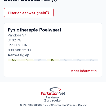
Ik behandel
Filter op aanwezigheid
Op locatie & Thuis
Neemt deel aan bijeenkomsten in het regionale
Fysiotherapie Poelwaert
netwerk
Utrecht Zuidwest
Pandora 57
3402HW
IJSSELSTEIN
Afgeronde ParkinsonNet-scholingen
030 688 22 39
ParkinsonNet congres 2025
Aanwezig op
ParkinsonNet congres 2023
Ma
Di
Wo
Do
Vr
Za
Zo
ParkinsonNet congres 2021
Meer informatie
Toon meer afgeronde scholingen
Parkinson
Zorgzoeker
© ParkinsonNet -
2026
Disclaimer
Privacy Policy