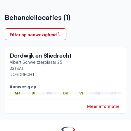
Aangesloten bij ParkinsonNet sinds
Behandellocaties (
1
)
2018
Ik behandel
Filter op aanwezigheid
Op locatie
Neemt deel aan bijeenkomsten in het regionale
Dordwijk en Sliedrecht
netwerk
Drechtsteden
Albert Schweitzerplaats 25
3318AT
DORDRECHT
Afgeronde ParkinsonNet-scholingen
Aanwezig op
Ma
Di
Wo
Do
Vr
Za
Zo
Meer informatie