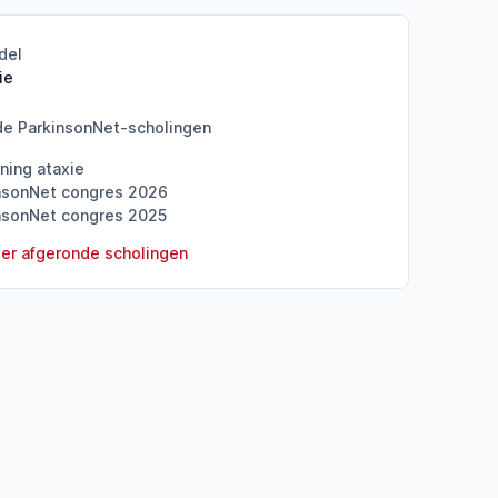
del
ie
de ParkinsonNet-scholingen
rning ataxie
nsonNet congres 2026
nsonNet congres 2025
er afgeronde scholingen