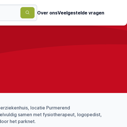
Over ons
Veelgestelde vragen
derziekenhuis, locatie Purmerend
eelvuldig samen met fysiotherapeut, logopedist,
door het parknet.