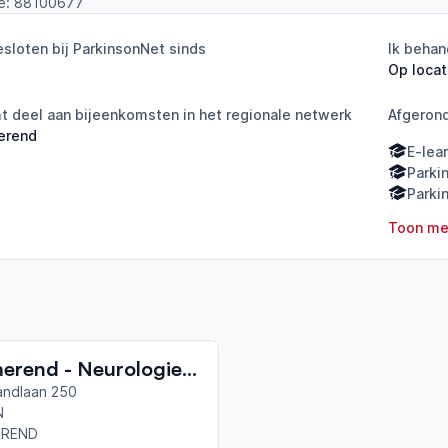
e:
88100677
sloten bij ParkinsonNet sinds
Ik behan
Op locat
 deel aan bijeenkomsten in het regionale netwerk
Afgeron
erend
E-lea
Parki
Parki
Toon me
Purmerend - Neurologie (Waterlandziekenhuis)
andlaan 250
N
EREND