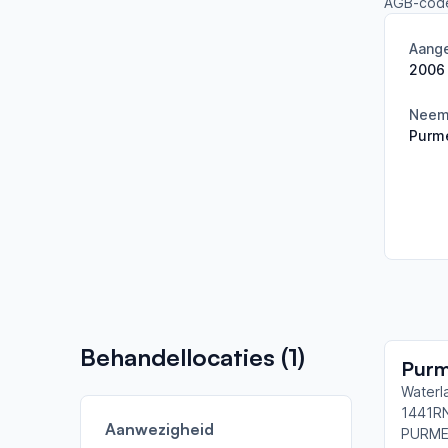
AGB-cod
Aange
2006
Neemt
Purm
Behandellocaties (
1
)
Waterl
1441R
Aanwezigheid
PURM