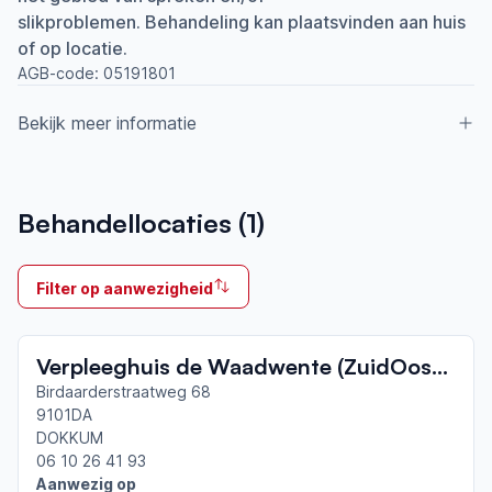
slikproblemen. Behandeling kan plaatsvinden aan huis
of op locatie.
AGB-code:
05191801
Bekijk meer informatie
Aangesloten bij ParkinsonNet sinds
Behandellocaties (
1
)
2020
Ik behandel
Filter op aanwezigheid
Op locatie & Thuis
Neemt deel aan bijeenkomsten in het regionale
Verpleeghuis de Waadwente (ZuidOostZorg)
netwerk
Friesland
Birdaarderstraatweg 68
9101DA
DOKKUM
Afgeronde ParkinsonNet-scholingen
06 10 26 41 93
ParkinsonNet congres 2026
Aanwezig op