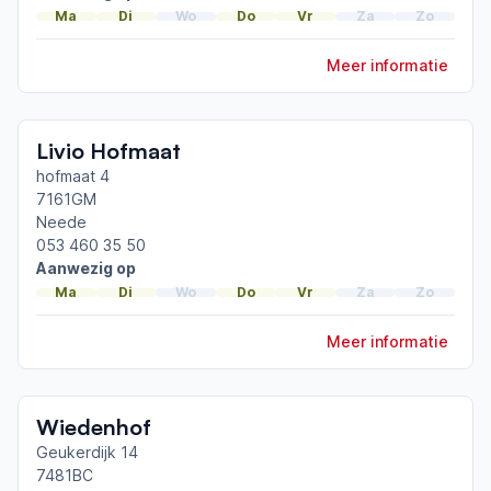
Online workshop nieuwe paramedische richtlijn
Ma
Di
Wo
Do
Vr
Za
Zo
ParkinsonNet congres 2025
Meer informatie
Toon meer afgeronde scholingen
Livio Hofmaat
hofmaat 4
7161GM
Neede
053 460 35 50
Aanwezig op
Ma
Di
Wo
Do
Vr
Za
Zo
Meer informatie
Wiedenhof
Geukerdijk 14
7481BC