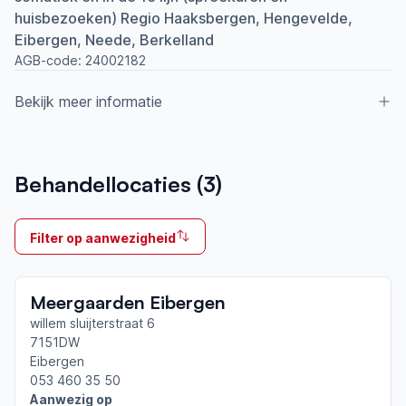
huisbezoeken) Regio Haaksbergen, Hengevelde,
Eibergen, Neede, Berkelland
AGB-code:
24002182
Bekijk meer informatie
Aangesloten bij ParkinsonNet sinds
Behandellocaties (
3
)
2009
Ik behandel
Filter op aanwezigheid
Op locatie & Thuis
Neemt deel aan bijeenkomsten in het regionale
Meergaarden Eibergen
netwerk
Twente
willem sluijterstraat 6
7151DW
Eibergen
Afgeronde ParkinsonNet-scholingen
053 460 35 50
Online workshop paramedische richtlijn
Aanwezig op