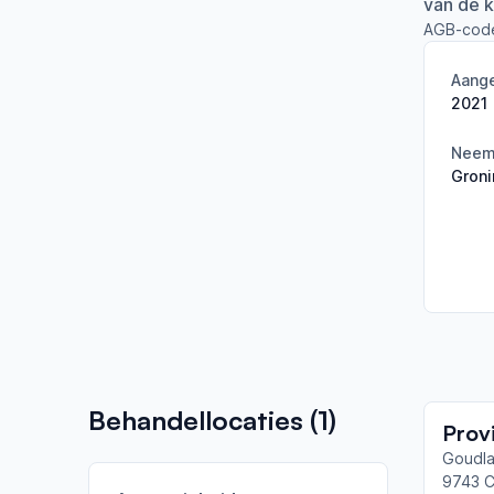
van de k
AGB-cod
Aange
2021
Neemt
Gron
Behandellocaties (
1
)
Goudla
9743 