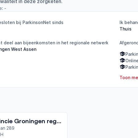
waliteit in deze zorgketen.
e:
-
sloten bij ParkinsonNet sinds
Ik behan
Thuis
 deel aan bijeenkomsten in het regionale netwerk
Afgeron
ingen West Assen
Parki
Onlin
Parki
Toon me
Provincie Groningen regio Noord en West
an 289
CH