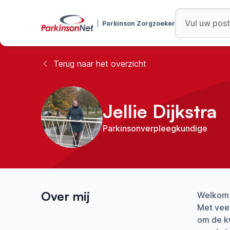
Parkinson Zorgzoeker
Terug naar het overzicht
Jellie Dijkstra
Parkinsonverpleegkundige
Over mij
Welkom 
Met veel
om de kw