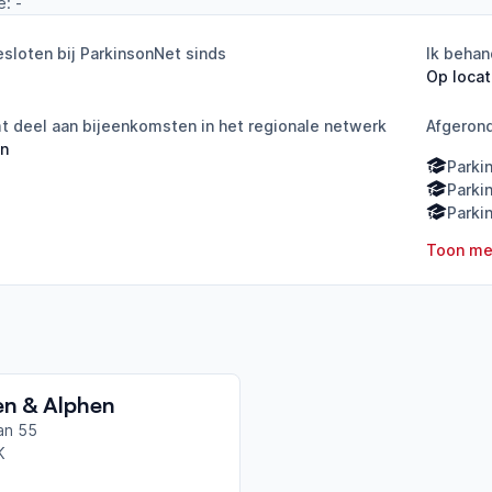
e:
-
sloten bij ParkinsonNet sinds
Ik behan
Op locat
 deel aan bijeenkomsten in het regionale netwerk
Afgeron
en
Parki
Parki
Parki
Toon me
en & Alphen
an 55
K