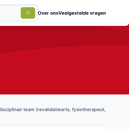
Over ons
Veelgestelde vragen
isciplinair team (revalidatiearts, fysiotherapeut,