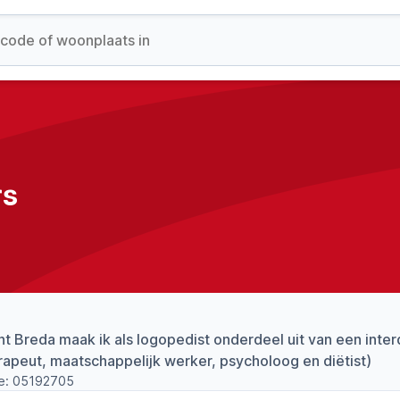
rs
nt Breda maak ik als logopedist onderdeel uit van een interd
apeut, maatschappelijk werker, psycholoog en diëtist)
e:
05192705