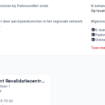
sloten bij ParkinsonNet sinds
Ik behan
Op locat
 deel aan bijeenkomsten in het regionale netwerk
Afgeron
a
E-lea
Parki
Onlin
Toon me
Revant Revalidatiecentrum Breda
tlaan 1
W
79 79 00