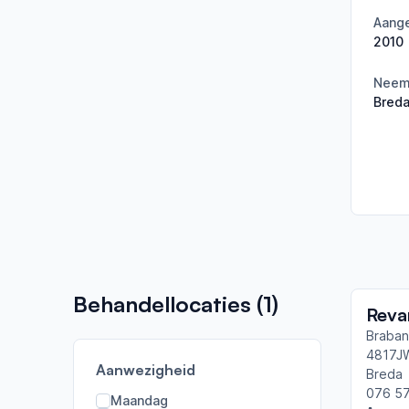
Aange
2010
Neemt
Bred
Behandellocaties (
1
)
Braban
4817J
Aanwezigheid
Breda
076 5
Maandag