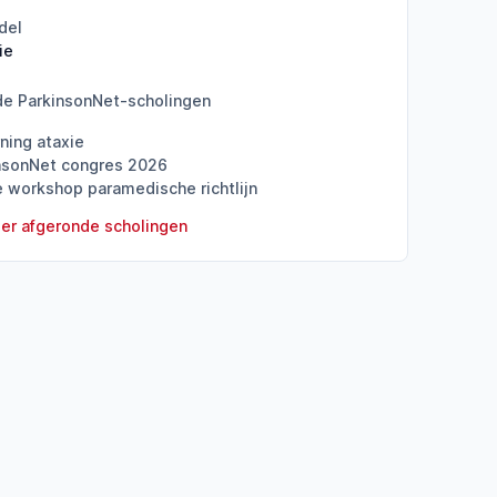
del
ie
de ParkinsonNet-scholingen
rning ataxie
nsonNet congres 2026
e workshop paramedische richtlijn
er afgeronde scholingen