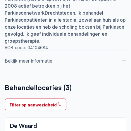
2008 actief betrokken bij het
ParkinsonnetwerkDrechtsteden. Ik behandel
Parkinsonpatiënten in alle stadia, zowel aan huis als op
onze locaties en heb de scholing boksen bij Parkinson
gevolgd. Ik geef individuele behandelingen en
groepstherapie..
AGB-code:
04104684
Bekijk meer informatie
Aangesloten bij ParkinsonNet sinds
Behandellocaties (
3
)
2007
Ik behandel
Filter op aanwezigheid
Op locatie & Thuis
Neemt deel aan bijeenkomsten in het regionale
De Waard
netwerk