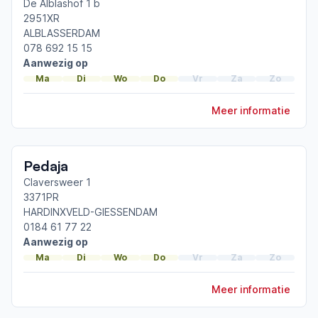
Drechtsteden
De Alblashof 1 b
2951XR
ALBLASSERDAM
Afgeronde ParkinsonNet-scholingen
078 692 15 15
ParkinsonNet congres 2026
Aanwezig op
ParkinsonNet congres 2025
Ma
Di
Wo
Do
Vr
Za
Zo
Boksen bij parkinson
Meer informatie
Toon meer afgeronde scholingen
Pedaja
Claversweer 1
3371PR
HARDINXVELD-GIESSENDAM
0184 61 77 22
Aanwezig op
Ma
Di
Wo
Do
Vr
Za
Zo
Meer informatie