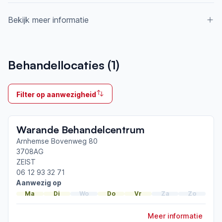
Bekijk meer informatie
Aangesloten bij ParkinsonNet sinds
Behandellocaties (
1
)
2012
Ik behandel
Filter op aanwezigheid
Neemt deel aan bijeenkomsten in het regionale
netwerk
Warande Behandelcentrum
Utrecht Zuidoost
Arnhemse Bovenweg 80
3708AG
Afgeronde ParkinsonNet-scholingen
ZEIST
ParkinsonNet congres 2026
06 12 93 32 71
ParkinsonNet congres 2024
Aanwezig op
ParkinsonNet congres 2022
Ma
Di
Wo
Do
Vr
Za
Zo
Toon meer afgeronde scholingen
Meer informatie