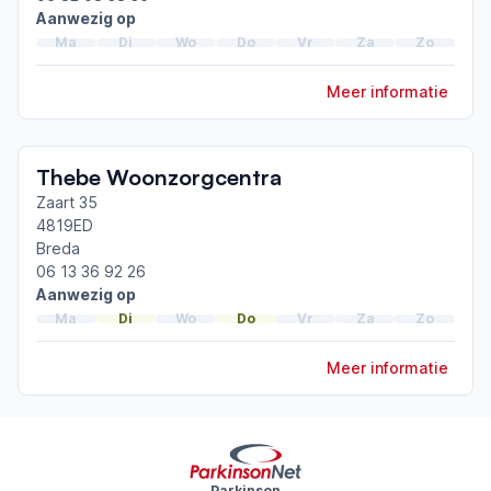
ParkinsonNet congres 2026
Aanwezig op
ParkinsonNet congres 2024
Ma
Di
Wo
Do
Vr
Za
Zo
ParkinsonNet congres 2022
Meer informatie
Toon meer afgeronde scholingen
Thebe Woonzorgcentra
Zaart 35
4819ED
Breda
06 13 36 92 26
Aanwezig op
Ma
Di
Wo
Do
Vr
Za
Zo
Meer informatie
Parkinson