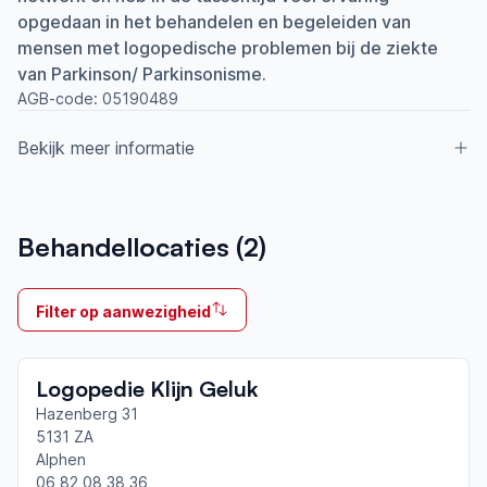
opgedaan in het behandelen en begeleiden van
mensen met logopedische problemen bij de ziekte
van Parkinson/ Parkinsonisme.
AGB-code:
05190489
Bekijk meer informatie
Aangesloten bij ParkinsonNet sinds
Behandellocaties (
2
)
2008
Ik behandel
Filter op aanwezigheid
Op locatie & Thuis
Neemt deel aan bijeenkomsten in het regionale
Logopedie Klijn Geluk
netwerk
Breda
Hazenberg 31
5131 ZA
Alphen
Afgeronde ParkinsonNet-scholingen
06 82 08 38 36