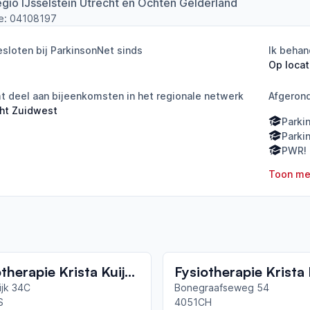
regio IJsselstein Utrecht en Ochten Gelderland
e:
04108197
sloten bij ParkinsonNet sinds
Ik behan
Op locat
 deel aan bijeenkomsten in het regionale netwerk
Afgeron
ht Zuidwest
Parki
Parki
PWR! 
Toon me
Fysiotherapie Krista Kuijpers van Schaik
ijk 34C
Bonegraafseweg 54
S
4051CH