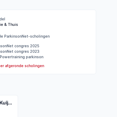
del
ie & Thuis
de ParkinsonNet-scholingen
nsonNet congres 2025
nsonNet congres 2023
Powertraining parkinson
er afgeronde scholingen
Fysiotherapie Krista Kuijpers van Schaik