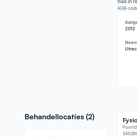
huis in 
AGB-cod
Aange
2012
Neemt
Utrec
Behandellocaties (
2
)
Poortd
3402B