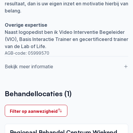
resultaat, dan is uw eigen inzet en motivatie hierbij van
belang.
Overige expertise
Naast logopedist ben ik Video Interventie Begeleider
(VIO), Basis Interactie Trainer en gecertificeerd trainer
van de Lab of Life.
AGB-code:
05999570
Bekijk meer informatie
Aangesloten bij ParkinsonNet sinds
Behandellocaties (
1
)
2014
Ik behandel
Filter op aanwezigheid
Op locatie & Thuis
Neemt deel aan bijeenkomsten in het regionale
Regionaal Behandel Centrum Wiekendael
netwerk