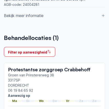
AGB-code:
24004281
Bekijk meer informatie
Aangesloten bij ParkinsonNet sinds
Behandellocaties (
1
)
2016
Ik behandel
Filter op aanwezigheid
Op locatie & Thuis
Neemt deel aan bijeenkomsten in het regionale
Protestantse zorggroep Crabbehoff
netwerk
Drechtsteden
Groen van Prinstererweg 38
3317SP
DORDRECHT
Afgeronde ParkinsonNet-scholingen
06 19 84 65 92
ParkinsonNet congres 2026
Aanwezig op
ParkinsonNet congres 2025
Ma
Di
Wo
Do
Vr
Za
Zo
ParkinsonNet congres 2024