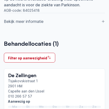
aandacht is voor de ziekte van Parkinson.
AGB-code:
84025418
Bekijk meer informatie
Aangesloten bij ParkinsonNet sinds
Behandellocaties (
1
)
2012
Ik behandel
Filter op aanwezigheid
Op locatie
Neemt deel aan bijeenkomsten in het regionale
De Zellingen
netwerk
Rotterdam Noord
Tsjaikovskistraat 1
2901 HM
Capelle aan den IJssel
Afgeronde ParkinsonNet-scholingen
010 266 57 57
ParkinsonNet congres 2026
Aanwezig op
ParkinsonNet congres 2023
Ma
Di
Wo
Do
Vr
Za
Zo